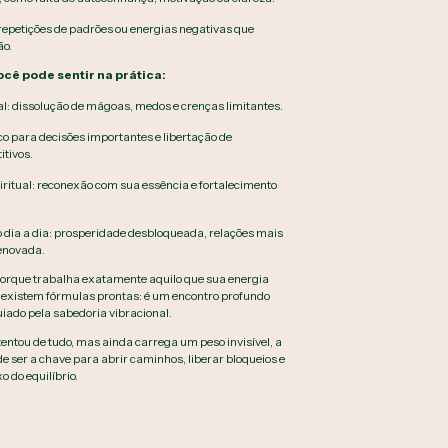
repetições de padrões ou energias negativas que
ão.
ocê pode sentir na prática:
al: dissolução de mágoas, medos e crenças limitantes.
co para decisões importantes e libertação de
tivos.
itual: reconexão com sua essência e fortalecimento
dia a dia: prosperidade desbloqueada, relações mais
renovada.
porque trabalha exatamente aquilo que sua energia
existem fórmulas prontas: é um encontro profundo
iado pela sabedoria vibracional.
tentou de tudo, mas ainda carrega um peso invisível, a
e ser a chave para abrir caminhos, liberar bloqueios e
o do equilíbrio.