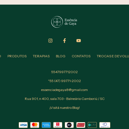
O
PRODUTOS
TERAPIAS
BLOG
CONTATOS
TROCAS E DEVOL
5547997712002
*55 (47) 99771-2002
essenciadegaya8@gmail.com
Rua 901, n 400, sala 703 - Balneário Camboriú / SC
¡Visitá nuestro Blog!