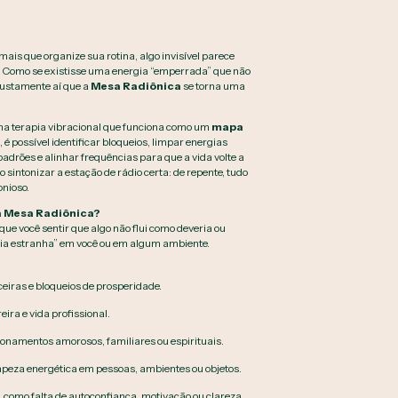
 mais que organize sua rotina, algo invisível parece
 Como se existisse uma energia “emperrada” que não
 justamente aí que a
Mesa Radiônica
se torna uma
a terapia vibracional que funciona como um
mapa
, é possível identificar bloqueios, limpar energias
drões e alinhar frequências para que a vida volte a
o sintonizar a estação de rádio certa: de repente, tudo
onioso.
 Mesa Radiônica?
ue você sentir que algo não flui como deveria ou
a estranha” em você ou em algum ambiente.
eiras e bloqueios de prosperidade.
ira e vida profissional.
cionamentos amorosos, familiares ou espirituais.
peza energética em pessoas, ambientes ou objetos.
 como falta de autoconfiança, motivação ou clareza.