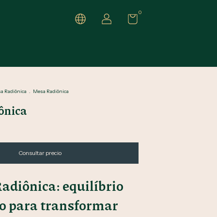
0
a Radiônica
.
Mesa Radiônica
ônica
diônica: equilíbrio
co para transformar