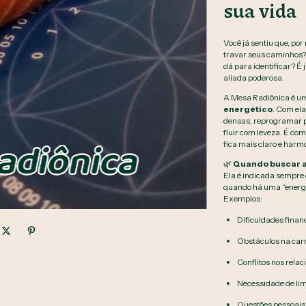
sua vida
Você já sentiu que, por
travar seus caminhos?
dá para identificar? É
aliada poderosa.
A Mesa Radiônica é um
energético
. Com ela
densas, reprogramar pa
fluir com leveza. É com
fica mais claro e harm
🌿
Quando buscar a
Ela é indicada sempre q
quando há uma “energi
Exemplos:
Dificuldades financ
Obstáculos na carre
Conflitos nos rela
Necessidade de lim
Questões pessoais,