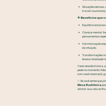
Situações densas, 
travam sua evoluç
🌟
Benefícios que v
Equilíbrio emocion
Clareza mental: fo
pensamentos repeti
Harmonização espir
da intuição.
Transformações no 
leves e vitalidade 
Cada sessão é única, 
pede no momento. Não 
com você mesma(o), gu
✨ Se você sente que já 
Mesa Radiônica
pod
alinhar sua vida ao flux