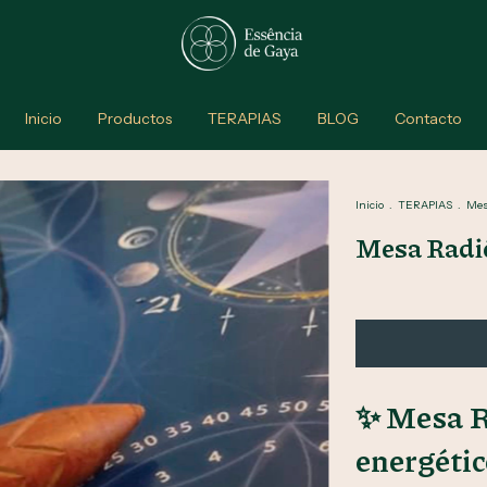
Inicio
Productos
TERAPIAS
BLOG
Contacto
Inicio
.
TERAPIAS
.
Mes
Mesa Radi
✨ Mesa Ra
energéti