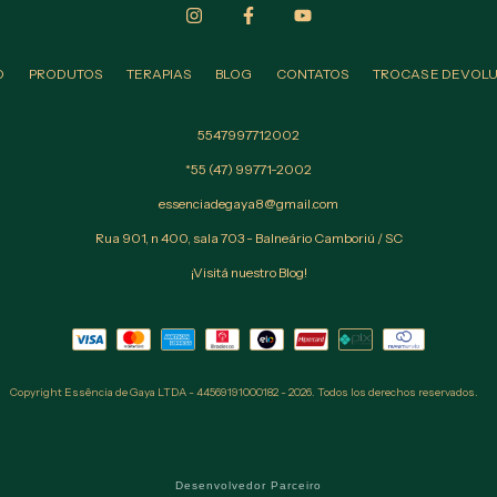
O
PRODUTOS
TERAPIAS
BLOG
CONTATOS
TROCAS E DEVOL
5547997712002
*55 (47) 99771-2002
essenciadegaya8@gmail.com
Rua 901, n 400, sala 703 - Balneário Camboriú / SC
¡Visitá nuestro Blog!
Copyright Essência de Gaya LTDA - 44569191000182 - 2026. Todos los derechos reservados.
Desenvolvedor Parceiro