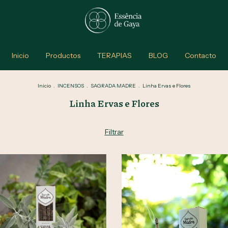
Inicio
Productos
TERAPIAS
BLOG
Contacto
Inicio
.
INCENSOS
.
SAGRADA MADRE
.
Linha Ervas e Flores
Linha Ervas e Flores
Filtrar