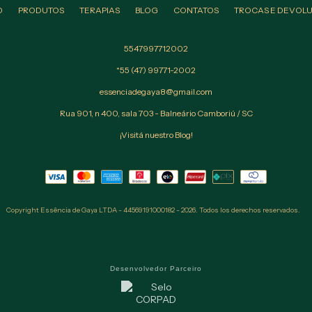
O
PRODUTOS
TERAPIAS
BLOG
CONTATOS
TROCAS E DEVOL
5547997712002
*55 (47) 99771-2002
essenciadegaya8@gmail.com
Rua 901, n 400, sala 703 - Balneário Camboriú / SC
¡Visitá nuestro Blog!
Copyright Essência de Gaya LTDA - 44569191000182 - 2026. Todos los derechos reservados.
Desenvolvedor Parceiro