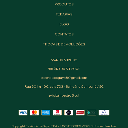
PRODUTOS
TERAPIAS
BLOG
CONTATOS
TROCAS E DEVOLUÇÕES
5547997712002
*55 (47) 99771-2002
essenciadegaya8@gmail.com
Rua 901, n 400, sala 703 - Balneário Camboriú / SC
¡Visitá nuestro Blog!
Copyright Essência de Gaya LTDA - 44569191000182 - 2026. Todos los derechos