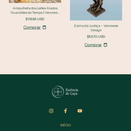
Ampulheta dos Leões Alados
Guardiões do Tempo | Veronese
Design
$116.65 USD
Dama da Justiça – Veronese
Design
$53.70 USD
INÍCIO