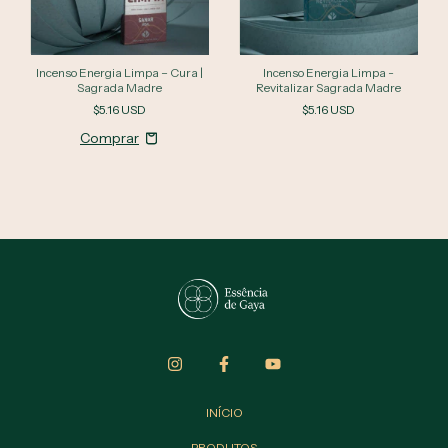
Incenso Energia Limpa – Cura |
Incenso Energia Limpa -
Sagrada Madre
Revitalizar Sagrada Madre
$5.16 USD
$5.16 USD
INÍCIO
PRODUTOS