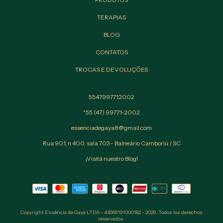
TERAPIAS
BLOG
CONTATOS
TROCAS E DEVOLUÇÕES
5547997712002
*55 (47) 99771-2002
essenciadegaya8@gmail.com
Rua 901, n 400, sala 703 - Balneário Camboriú / SC
¡Visitá nuestro Blog!
Copyright Essência de Gaya LTDA - 44569191000182 - 2026. Todos los derechos
reservados.