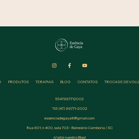
O
PRODUTOS
TERAPIAS
BLOG
CONTATOS
TROCAS E DEVOL
5547997712002
*55 (47) 99771-2002
essenciadegaya8@gmail.com
Rua 901, n 400, sala 703 - Balneário Camboriú / SC
¡Visitá nuestro Blog!