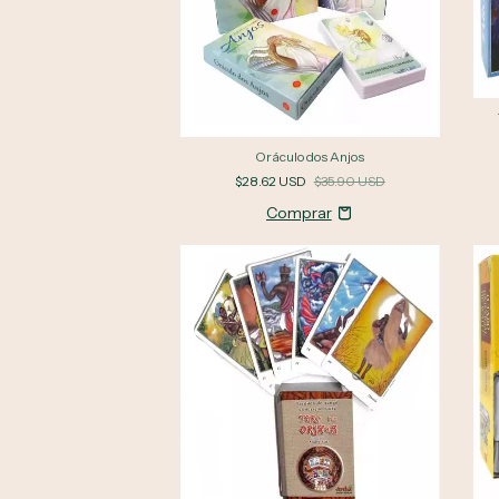
Oráculo dos Anjos
$28.62 USD
$35.90 USD