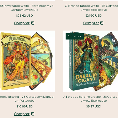
ô Universal de Waite – Baralho com 78
O Grande Tarô de Waite – 78 Cartas 
Cartas + Livro Guia
Livreto Explicativo
$28.62 USD
$21.50 USD
Sin stock
ô de Marselha – 78 Cartas com Manual
A Força do Baralho Cigano - 36 Cartas
em Português
Livreto Explicativo
$10.66 USD
$8.97 USD