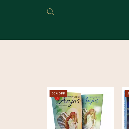
20
%
OFF