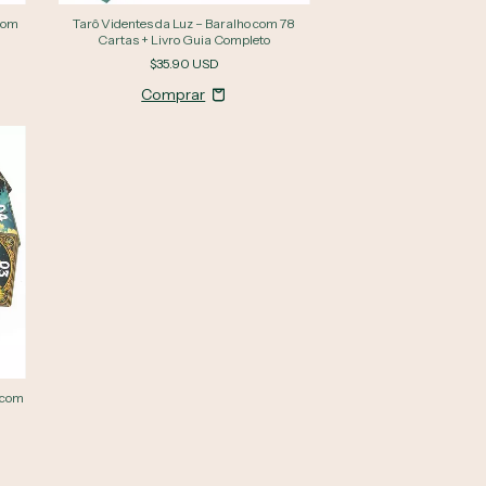
com
Tarô Videntes da Luz – Baralho com 78
Cartas + Livro Guia Completo
$35.90 USD
 com