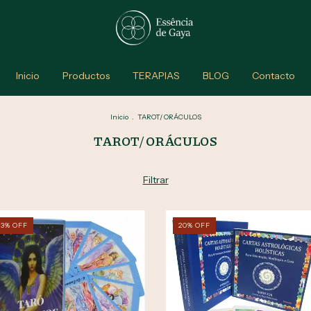
Inicio
Productos
TERAPIAS
BLOG
Contacto
Inicio
.
TAROT/ ORÁCULOS
TAROT/ ORÁCULOS
Filtrar
23
%
OFF
20
%
OFF