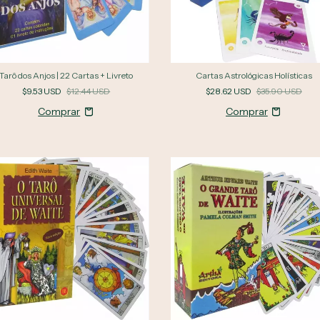
Tarô dos Anjos | 22 Cartas + Livreto
Cartas Astrológicas Holísticas
$9.53 USD
$12.44 USD
$28.62 USD
$35.90 USD