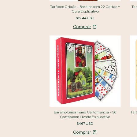
Tarô dos Orixás – Baralho com 22 Cartas +
Tar
Guia Explicativo
$12.44 USD
Baralho Lenormand Cartomancia – 36
Tar
Cartas com Livreto Explicativo
$4.67 USD