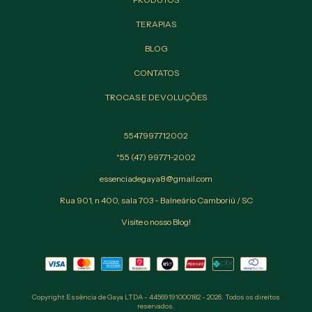
TERAPIAS
BLOG
CONTATOS
TROCAS E DEVOLUÇÕES
5547997712002
*55 (47) 99771-2002
essenciadegaya8@gmail.com
Rua 901, n 400, sala 703 - Balneário Camboriú / SC
Visite o nosso Blog!
Copyright Essência de Gaya LTDA - 44569191000182 - 2026. Todos os direitos
reservados.