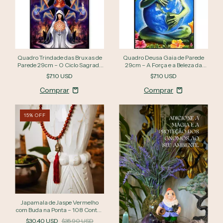
Quadro Trindade das Bruxas de
Quadro Deusa Gaia de Parede
Parede 29cm – O Ciclo Sagrado
29cm – A Força e a Beleza da
da Lua e da Deusa
Mãe Terra
$7.10 USD
$7.10 USD
15
%
OFF
Japamala de Jaspe Vermelho
com Buda na Ponta – 108 Contas
| Proteção e Poder Espiritual
$30.40 USD
$35.90 USD