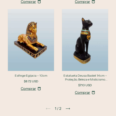
Esfinge Egípcia – 10cm
Estatueta Deusa Bastet 14 cm –
Proteção, Beleza e Misticismo
$8.72 USD
Egípcio - (cópia)
$7.10 USD
1
/
2