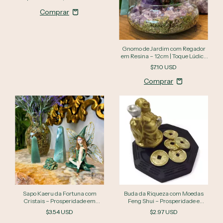
Gnomo de Jardim com Regador
em Resina – 12cm | Toque Lúdico
e Encantador na Sua Decoração
$7.10 USD
Sapo Kaeru da Fortuna com
Buda da Riqueza com Moedas
Cristais – Prosperidade em
Feng Shui – Prosperidade e
Miniatura | 3cm
Alegria ao Seu Espaço
$3.54 USD
$2.97 USD