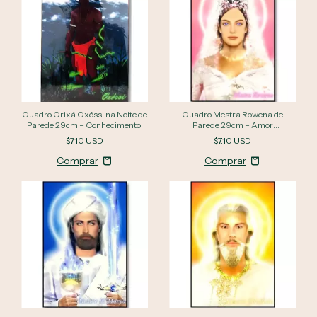
Quadro Orixá Oxóssi na Noite de
Quadro Mestra Rowena de
Parede 29cm – Conhecimento,
Parede 29cm – Amor
Proteção e Força da Natureza
Incondicional, Beleza e Harmonia
$7.10 USD
$7.10 USD