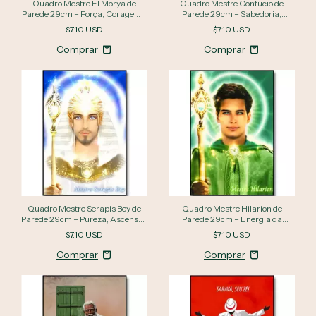
Quadro Mestre El Morya de
Quadro Mestre Confúcio de
Parede 29cm – Força, Coragem e
Parede 29cm – Sabedoria,
Proteção Espiritual
Equilíbrio e Iluminação
$7.10 USD
$7.10 USD
Quadro Mestre Serapis Bey de
Quadro Mestre Hilarion de
Parede 29cm – Pureza, Ascensão
Parede 29cm – Energia da
e Inspiração Espiritual
Verdade, Ciência e Cura
$7.10 USD
$7.10 USD