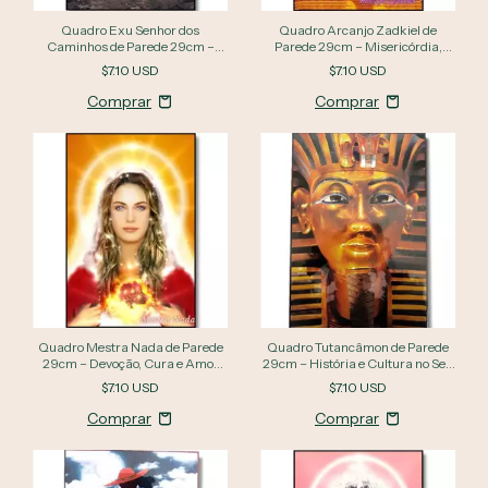
Quadro Exu Senhor dos
Quadro Arcanjo Zadkiel de
Caminhos de Parede 29cm –
Parede 29cm – Misericórdia,
Energia, Movimento e Conexão
Sabedoria e Libertação
$7.10 USD
$7.10 USD
Quadro Mestra Nada de Parede
Quadro Tutancâmon de Parede
29cm – Devoção, Cura e Amor
29cm – História e Cultura no Seu
Incondicional
Espaço
$7.10 USD
$7.10 USD