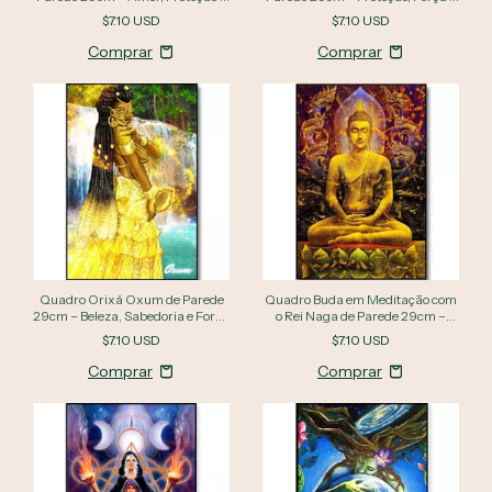
Fé
Luz
$7.10 USD
$7.10 USD
Quadro Orixá Oxum de Parede
Quadro Buda em Meditação com
29cm – Beleza, Sabedoria e Força
o Rei Naga de Parede 29cm –
Feminina
Proteção, Sabedoria e
$7.10 USD
$7.10 USD
Espiritualidade