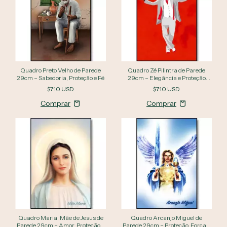
Quadro Preto Velho de Parede
Quadro Zé Pilintra de Parede
29cm – Sabedoria, Proteção e Fé
29cm – Elegância e Proteção
Espiritual
$7.10 USD
$7.10 USD
Quadro Maria, Mãe de Jesus de
Quadro Arcanjo Miguel de
Parede 29cm – Amor, Proteção e
Parede 29cm – Proteção, Força e